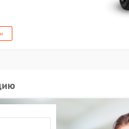
ны
цию