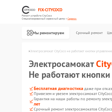
FIX-CITYCOCO
Ремонт устройств CityCoco
Специализированный cервисный центр г.
Саранск
Мы ремонтируем
Срочный ремонт
Це
Ремонт электросамокатов CityCoco
CityCoco в Саранске
Электросамокат CityCoco не работают кнопки управлени
Электросамокат
Cit
Не работают кнопки
Бесплатная диагностика
даже при отказ
Привезем и увезем электросамокат CityCoc
Гарантия на наши работы по ремонту элект
лет
Срочный ремонт электросамокатов CityCoco