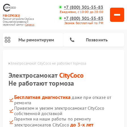
+7 (800) 301-55-83
Ежедневно, с 10:00 до 20:00
FIX-CITYCOCO
+7 (800) 301-55-83
Ремонт устройств CityCoco
Специализированный
Звонок бесплатный по РФ
cервисный центр г.
Саранск
Мы ремонтируем
Позвонить
анске
Электросамокат CityCoco не работают тормоза
Ремонт электросамокатов CityCoco
Электросамокат
CityCoco
Не работают тормоза
Бесплатная диагностика
даже при отказе от
ремонта
Привезем и увезем электросамокат CityCoco
собственной доставкой
Гарантия на наши работы по ремонту
до 3-х лет
электросамокатов CityCoco