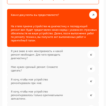
Какие документы вы предоставляете?
На этапе приема устройства на диагностику и последующий
ремонт вам будет предоставлен заказ-наряд с указанием страховых
обязательств на ваше устройство. Далее, после выполнения работ
по ремонту техники, вы получите акт выполненных работ и
гарантийный талон.
Я уже знаю в чем неисправность и какой
ремонт необходим. Для чего проводить
диагностику?
Мне нужен срочный ремонт. Сможете
сделать?
Я хочу, чтобы мое устройство
ремонтировали при мне.
Я хочу, чтобы мое устройство
ремонтировалось только оригинальными
запчастями.