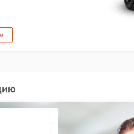
ны
цию