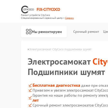
FIX-CITYCOCO
Ремонт устройств CityCoco
Специализированный cервисный центр г.
Саранск
Мы ремонтируем
Срочный ремонт
Це
Ремонт электросамокатов CityCoco
CityCoco в Саранске
Электросамокат CityCoco подшипники шумят
Электросамокат
Cit
Подшипники шумят
Бесплатная диагностика
даже при отказ
Привезем и увезем электросамокат CityCoc
Гарантия на наши работы по ремонту элект
лет
Срочный ремонт электросамокатов CityCoco