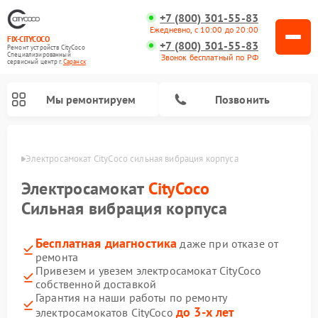
+7 (800) 301-55-83
Ежедневно, с 10:00 до 20:00
FIX-CITYCOCO
+7 (800) 301-55-83
Ремонт устройств CityCoco
Специализированный
Звонок бесплатный по РФ
cервисный центр г.
Саранск
Мы ремонтируем
Позвонить
анске
Электросамокат CityCoco сильная вибрация корпуса
Ремонт электросамокатов CityCoco
Электросамокат
CityCoco
Сильная вибрация корпуса
Бесплатная диагностика
даже при отказе от
ремонта
Привезем и увезем электросамокат CityCoco
собственной доставкой
Гарантия на наши работы по ремонту
до 3-х лет
электросамокатов CityCoco