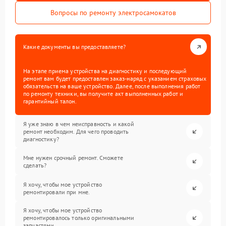
Вопросы по ремонту электросамокатов
Какие документы вы предоставляете?
На этапе приема устройства на диагностику и последующий
ремонт вам будет предоставлен заказ-наряд с указанием страховых
обязательств на ваше устройство. Далее, после выполнения работ
по ремонту техники, вы получите акт выполненных работ и
гарантийный талон.
Я уже знаю в чем неисправность и какой
ремонт необходим. Для чего проводить
диагностику?
Мне нужен срочный ремонт. Сможете
сделать?
Я хочу, чтобы мое устройство
ремонтировали при мне.
Я хочу, чтобы мое устройство
ремонтировалось только оригинальными
запчастями.