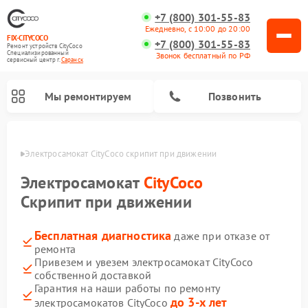
+7 (800) 301-55-83
Ежедневно, с 10:00 до 20:00
FIX-CITYCOCO
+7 (800) 301-55-83
Ремонт устройств CityCoco
Специализированный
Звонок бесплатный по РФ
cервисный центр г.
Саранск
Мы ремонтируем
Позвонить
анске
Электросамокат CityCoco скрипит при движении
Ремонт электросамокатов CityCoco
Электросамокат
CityCoco
Скрипит при движении
Бесплатная диагностика
даже при отказе от
ремонта
Привезем и увезем электросамокат CityCoco
собственной доставкой
Гарантия на наши работы по ремонту
до 3-х лет
электросамокатов CityCoco