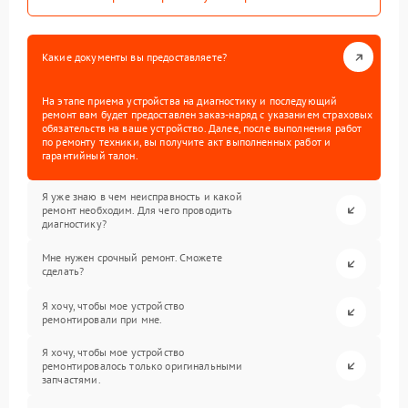
Какие документы вы предоставляете?
На этапе приема устройства на диагностику и последующий
ремонт вам будет предоставлен заказ-наряд с указанием страховых
обязательств на ваше устройство. Далее, после выполнения работ
по ремонту техники, вы получите акт выполненных работ и
гарантийный талон.
Я уже знаю в чем неисправность и какой
ремонт необходим. Для чего проводить
диагностику?
Мне нужен срочный ремонт. Сможете
сделать?
Я хочу, чтобы мое устройство
ремонтировали при мне.
Я хочу, чтобы мое устройство
ремонтировалось только оригинальными
запчастями.