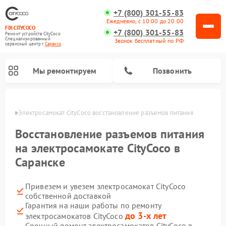
+7 (800) 301-55-83
Ежедневно, с 10:00 до 20:00
FIX-CITYCOCO
+7 (800) 301-55-83
Ремонт устройств CityCoco
Специализированный
Звонок бесплатный по РФ
cервисный центр г.
Саранск
Мы ремонтируем
Позвонить
анске
Электросамокат CityCoco восстановление разъемов питания
Ремонт электросамокатов CityCoco
Восстановление разъемов питания
на электросамокате CityCoco в
Саранске
Привезем и увезем электросамокат CityCoco
собственной доставкой
Гарантия на наши работы по ремонту
до 3-х лет
электросамокатов CityCoco
Срочный ремонт электросамокатов CityCoco в