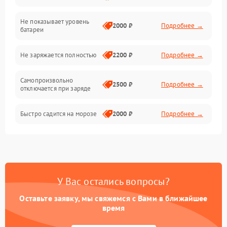
Не показывает уровень
Электроника и управление
2000 ₽
Подробнее →
батареи
Общие поломки
Не заряжается полностью
2200 ₽
Подробнее →
Режим работы
Самопроизвольно
2500 ₽
Подробнее →
отключается при заряде
Проблемы с механикой
Быстро садится на морозе
2000 ₽
Подробнее →
Батарея
Механические повреждения
У Вас остались вопросы?
Оставьте заявку, мы свяжемся с Вами в ближайшее
время