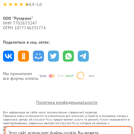
4.9-5.0
ООО "Русервис"
ИНН 7702633247
ОГРН 1077746335776
Поделиться в соц. сетях:
Мы принимаем
все формы оплаты
Политика конфиденциальности
Вся информация на сайте носит исключительно справочный характер.
Товарные знаки используются исключительно для описания устройств, в отношении которых
сервисные центры srk.citycoco-fix.ru предоставляют услуги по ремонту. Услуги оказываются в
неавторизованных сервисных центрах srk.citycoco-fix.ru, которые не связаны с
правообладателями товарных знаков или их официальными представителями.
Ремонт осуществляется для устройств, уже введенных в гражданский оборот в соответствии
Этот сайт использует файлы cookie. Вы можете
со статьей 1487 ГК РФ.