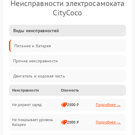
Неисправности электросамоката
CityCoco
Виды неисправностей
Питание и батарея
Прочие неисправности
Двигатель и ходовая часть
Неисправности
Стоимость
Тормоза и безопасность
Не держит заряд
2500 ₽
Подробнее →
Подвеска и колеса
Не показывает уровень
Электроника и управление
2000 ₽
Подробнее →
батареи