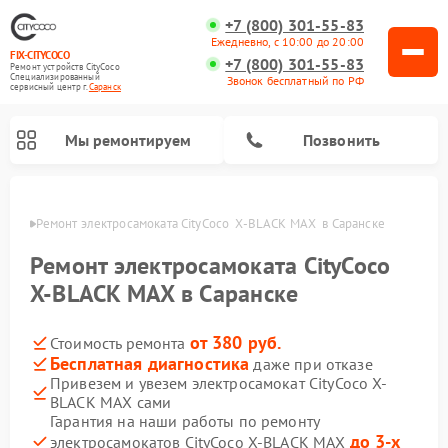
+7 (800) 301-55-83
Ежедневно, с 10:00 до 20:00
FIX-CITYCOCO
+7 (800) 301-55-83
Ремонт устройств CityCoco
Специализированный
Звонок бесплатный по РФ
cервисный центр г.
Саранск
Мы ремонтируем
Позвонить
анске
Ремонт электросамоката CityCoco  X-BLACK MAX  в Саранске
Ремонт электросамокатов CityCoco
Ремонт электросамоката CityCoco
X-BLACK MAX в Саранске
от 380 руб.
Стоимость ремонта
Бесплатная диагностика
даже при отказе
Привезем и увезем электросамокат CityCoco X-
BLACK MAX сами
Гарантия на наши работы по ремонту
до 3-х
электросамокатов CityCoco X-BLACK MAX