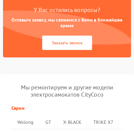
У Вас остались вопросы?
Оставьте заявку, мы свяжемся с Вами в ближайшее
время
Заказать звонок
Мы ремонтируем и другие модели
электросамокатов CityCoco
Серии
Wolong
GT
X-BLACK
TRIKE X7
Trik