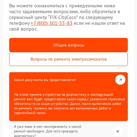
Вы можете ознакомиться с приведенными ниже
часто задаваемыми вопросами, либо обратиться в
сервисный центр “FIX-CityCoco” по следующему
телефону
+7 (800) 301-55-83
если не нашли ответ на
свой вопрос.
Общие вопросы
Вопросы по ремонту электросамокатов
Какие документы вы предоставляете?
На этапе приема устройства на диагностику и последующий
ремонт вам будет предоставлен заказ-наряд с указанием страховых
обязательств на ваше устройство. Далее, после выполнения работ
по ремонту техники, вы получите акт выполненных работ и
гарантийный талон.
Я уже знаю в чем неисправность и какой
ремонт необходим. Для чего проводить
диагностику?