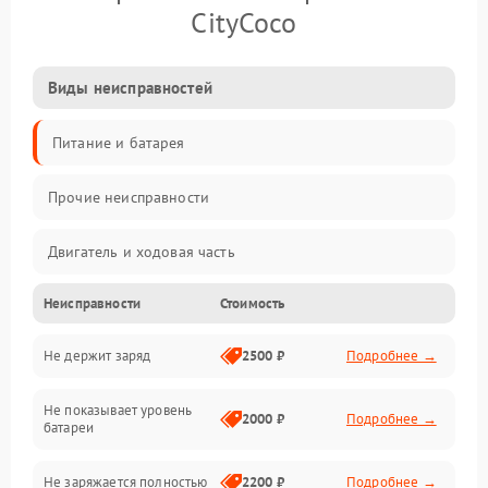
CityCoco
Виды неисправностей
Питание и батарея
Прочие неисправности
Двигатель и ходовая часть
Неисправности
Стоимость
Тормоза и безопасность
Не держит заряд
2500 ₽
Подробнее →
Подвеска и колеса
Не показывает уровень
Электроника и управление
2000 ₽
Подробнее →
батареи
Общие поломки
Не заряжается полностью
2200 ₽
Подробнее →