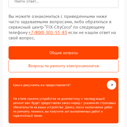
Вы можете ознакомиться с приведенными ниже
часто задаваемыми вопросами, либо обратиться в
сервисный центр “FIX-CityCoco” по следующему
телефону
+7 (800) 301-55-83
если не нашли ответ на
свой вопрос.
Общие вопросы
Вопросы по ремонту электросамокатов
Какие документы вы предоставляете?
На этапе приема устройства на диагностику и последующий
ремонт вам будет предоставлен заказ-наряд с указанием страховых
обязательств на ваше устройство. Далее, после выполнения работ
по ремонту техники, вы получите акт выполненных работ и
гарантийный талон.