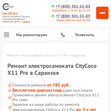
+7 (800) 301-55-83
Ежедневно, с 10:00 до 20:00
FIX-CITYCOCO
+7 (800) 301-55-83
Ремонт устройств CityCoco
Специализированный
Звонок бесплатный по РФ
cервисный центр г.
Саранск
Мы ремонтируем
Позвонить
анске
Ремонт электросамоката CityCoco X11 Pro  в Саранске
Ремонт электросамокатов CityCoco
Ремонт электросамоката CityCoco
X11 Pro в Саранске
от 380 руб.
Стоимость ремонта
Бесплатная диагностика
даже при отказе
Привезем и увезем электросамокат CityCoco X11
Pro сами
Гарантия на наши работы по ремонту
до 3-х лет
электросамокатов CityCoco X11 Pro