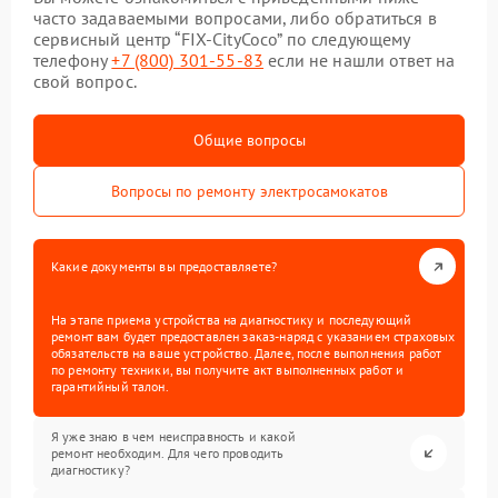
часто задаваемыми вопросами, либо обратиться в
сервисный центр “FIX-CityCoco” по следующему
телефону
+7 (800) 301-55-83
если не нашли ответ на
свой вопрос.
Общие вопросы
Вопросы по ремонту электросамокатов
Какие документы вы предоставляете?
На этапе приема устройства на диагностику и последующий
ремонт вам будет предоставлен заказ-наряд с указанием страховых
обязательств на ваше устройство. Далее, после выполнения работ
по ремонту техники, вы получите акт выполненных работ и
гарантийный талон.
Я уже знаю в чем неисправность и какой
ремонт необходим. Для чего проводить
диагностику?