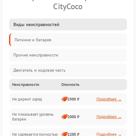
CityCoco
Виды неисправностей
Питание и батарея
Прочие неисправности
Двигатель и ходовая часть
Неисправности
Стоимость
Тормоза и безопасность
Не держит заряд
2500 ₽
Подробнее →
Подвеска и колеса
Не показывает уровень
Электроника и управление
2000 ₽
Подробнее →
батареи
Общие поломки
Не заряжается полностью
2200 ₽
Подробнее →