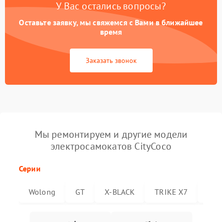
У Вас остались вопросы?
Оставьте заявку, мы свяжемся с Вами в ближайшее
время
Заказать звонок
Мы ремонтируем и другие модели
электросамокатов CityCoco
Серии
Wolong
GT
X-BLACK
TRIKE X7
Trik