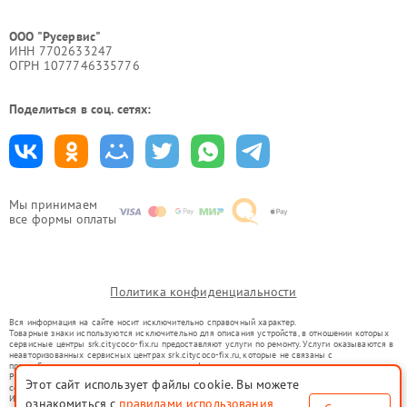
ООО "Русервис"
ИНН 7702633247
ОГРН 1077746335776
Поделиться в соц. сетях:
Мы принимаем
все формы оплаты
Политика конфиденциальности
Вся информация на сайте носит исключительно справочный характер.
Товарные знаки используются исключительно для описания устройств, в отношении которых
сервисные центры srk.citycoco-fix.ru предоставляют услуги по ремонту. Услуги оказываются в
неавторизованных сервисных центрах srk.citycoco-fix.ru, которые не связаны с
правообладателями товарных знаков или их официальными представителями.
Ремонт осуществляется для устройств, уже введенных в гражданский оборот в соответствии
Этот сайт использует файлы cookie. Вы можете
со статьей 1487 ГК РФ.
Использование товарных знаков не преследует цели индивидуализации услуг или введения
ознакомиться с
правилами использования