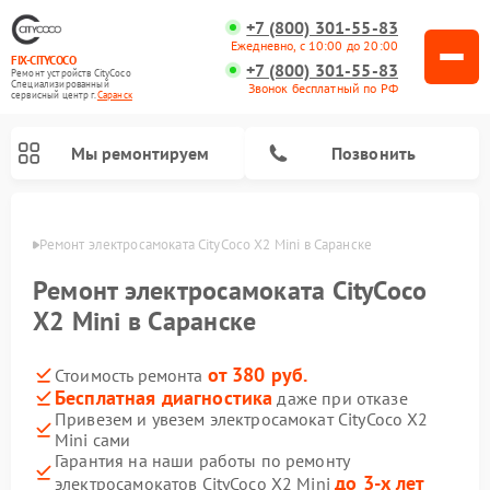
+7 (800) 301-55-83
Ежедневно, с 10:00 до 20:00
FIX-CITYCOCO
+7 (800) 301-55-83
Ремонт устройств CityCoco
Специализированный
Звонок бесплатный по РФ
cервисный центр г.
Саранск
Мы ремонтируем
Позвонить
анске
Ремонт электросамоката CityCoco X2 Mini в Саранске
Ремонт электросамокатов CityCoco
Ремонт электросамоката CityCoco
X2 Mini в Саранске
от 380 руб.
Стоимость ремонта
Бесплатная диагностика
даже при отказе
Привезем и увезем электросамокат CityCoco X2
Mini сами
Гарантия на наши работы по ремонту
до 3-х лет
электросамокатов CityCoco X2 Mini