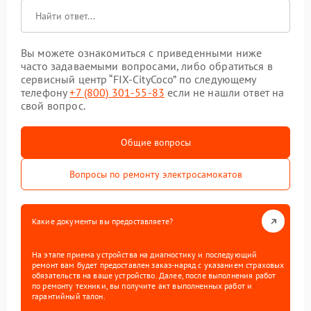
Вы можете ознакомиться с приведенными ниже
часто задаваемыми вопросами, либо обратиться в
сервисный центр “FIX-CityCoco” по следующему
телефону
+7 (800) 301-55-83
если не нашли ответ на
свой вопрос.
Общие вопросы
Вопросы по ремонту электросамокатов
Какие документы вы предоставляете?
На этапе приема устройства на диагностику и последующий
ремонт вам будет предоставлен заказ-наряд с указанием страховых
обязательств на ваше устройство. Далее, после выполнения работ
по ремонту техники, вы получите акт выполненных работ и
гарантийный талон.