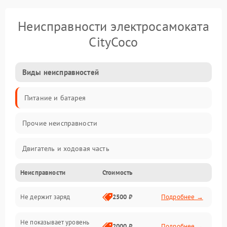
Неисправности электросамоката
CityCoco
Виды неисправностей
Питание и батарея
Прочие неисправности
Двигатель и ходовая часть
Неисправности
Стоимость
Тормоза и безопасность
Не держит заряд
2500 ₽
Подробнее →
Подвеска и колеса
Не показывает уровень
Электроника и управление
2000 ₽
Подробнее →