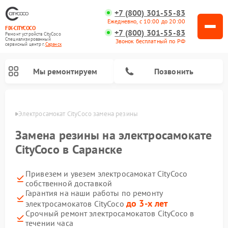
+7 (800) 301-55-83
Ежедневно, с 10:00 до 20:00
FIX-CITYCOCO
+7 (800) 301-55-83
Ремонт устройств CityCoco
Специализированный
Звонок бесплатный по РФ
cервисный центр г.
Саранск
Мы ремонтируем
Позвонить
анске
Электросамокат CityCoco замена резины
Ремонт электросамокатов CityCoco
Замена резины на электросамокате
CityCoco в Саранске
Привезем и увезем электросамокат CityCoco
собственной доставкой
Гарантия на наши работы по ремонту
до 3-х лет
электросамокатов CityCoco
Срочный ремонт электросамокатов CityCoco в
течении часа